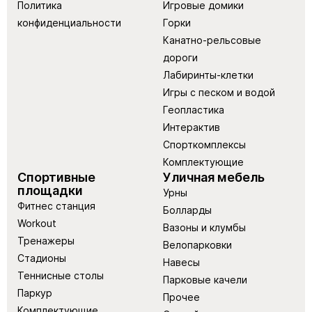
Политика
Игровые домики
конфиденциальности
Горки
Канатно-рельсовые
дороги
Лабиринты-клетки
Игры с песком и водой
Геопластика
Интерактив
Спорткомплексы
Комплектующие
Спортивные
Уличная мебель
площадки
Урны
Фитнес станция
Болларды
Workout
Вазоны и клумбы
Тренажеры
Велопарковки
Стадионы
Навесы
Теннисные столы
Парковые качели
Паркур
Прочее
Комплектующие