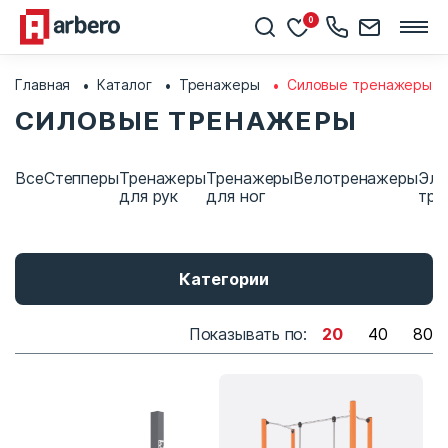
0
Главная
Каталог
Тренажеры
Силовые тренажеры
СИЛОВЫЕ ТРЕНАЖЕРЫ
Все
Степперы
Тренажеры
Тренажеры
Велотренажеры
Элл
для рук
для ног
тре
Категории
Показывать по:
20
40
80