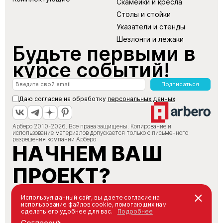
Скамейки и кресла
Столы и стойки
Указатели и стенды
Шезлонги и лежаки
Будьте первыми в
курсе событий!
Подписаться
Даю согласие на обработку
персональных данных
Арберо 2010-2026. Все права защищены. Копирование и
использование материалов допускается только с письменного
разрешения компании Арберо
НАЧНЕМ ВАШ
ПРОЕКТ?
+7 (495) 147-66-88
Используя данный сайт, вы даете согласие на
использование файлов cookie, помогающих нам
info@arbero.ru
сделать его удобнее для вас.
Подробнее
Заказать звонок