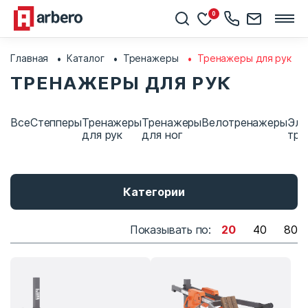
0
Главная
Каталог
Тренажеры
Тренажеры для рук
ТРЕНАЖЕРЫ ДЛЯ РУК
Все
Степперы
Тренажеры
Тренажеры
Велотренажеры
Элл
для рук
для ног
тре
Категории
Показывать по:
20
40
80