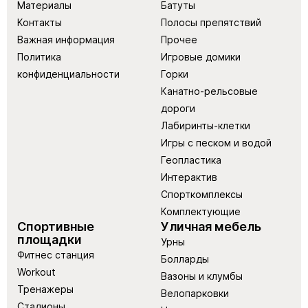
Материалы
Батуты
Контакты
Полосы препятствий
Важная информация
Прочее
Политика
Игровые домики
конфиденциальности
Горки
Канатно-рельсовые
дороги
Лабиринты-клетки
Игры с песком и водой
Геопластика
Интерактив
Спорткомплексы
Комплектующие
Спортивные
Уличная мебель
площадки
Урны
Фитнес станция
Болларды
Workout
Вазоны и клумбы
Тренажеры
Велопарковки
Стадионы