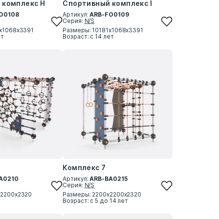
 комплекс H
Спортивный комплекс I
O0108
Артикул:
ARB-FO0109
Серия:
N/S
8х1068х3391
Размеры: 10181х1068х3391
ет
Возраст: с 14 лет
Комплекс 7
A0210
Артикул:
ARB-BA0215
Серия:
N/S
х2200х2320
Размеры: 2200х2200х2320
т
Возраст: с 5 до 14 лет