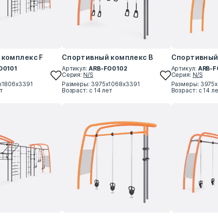
комплекс F
Спортивный комплекс B
Спортивный
O0101
Артикул:
ARB-FO0102
Артикул:
ARB-F
Серия:
N/S
Серия:
N/S
х1806х3391
Размеры: 3975х1068х3391
Размеры: 3975
ет
Возраст: с 14 лет
Возраст: с 14 л