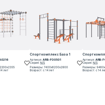
Спорткомплекс База 1
Спорткомпл
A0216
Артикул:
ARB-FO0501
Артикул:
ARB-F
Серия:
N/S
Серия:
N/S
2200х2355
Размеры: 7400х6200х2800
Размеры: 9460
14 лет
Возраст: с 14 лет
Возраст: с 14 л