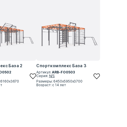
екс База 2
Спорткомплекс База 3
O0502
Артикул:
ARB-FO0503
Серия:
N/S
х6160х3670
Размеры: 6450х5950х3700
ет
Возраст: с 14 лет