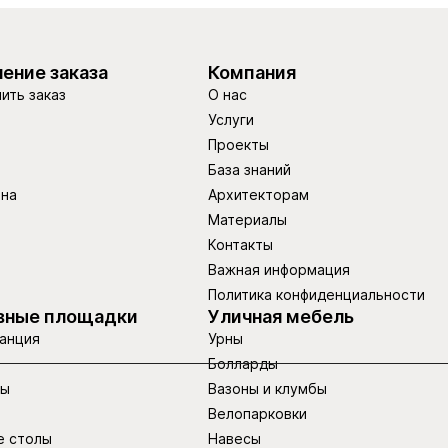
ение заказа
Компания
ить заказ
О нас
Услуги
Проекты
База знаний
ина
Архитекторам
Материалы
Контакты
Важная информация
Политика конфиденциальности
вные площадки
Уличная мебель
анция
Урны
Болларды
ры
Вазоны и клумбы
Велопарковки
е столы
Навесы