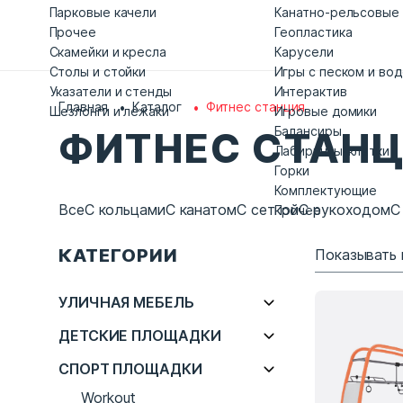
Парковые качели
Канатно-рельсовые
Прочее
Геопластика
Скамейки и кресла
Карусели
Столы и стойки
Игры с песком и во
Указатели и стенды
Интерактив
Главная
Каталог
Фитнес станция
Шезлонги и лежаки
Игровые домики
Балансиры
ФИТНЕС СТАН
Лабиринты-клетки
Горки
Комплектующие
Все
С кольцами
С канатом
С сеткой
С рукоходом
С
Прочее
КАТЕГОРИИ
Показывать 
УЛИЧНАЯ МЕБЕЛЬ
ДЕТСКИЕ ПЛОЩАДКИ
СПОРТ ПЛОЩАДКИ
Workout