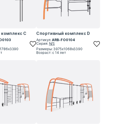
 комплекс C
Спортивный комплекс D
O0103
Артикул:
ARB-FO0104
Серия:
N/S
х1786х3390
Размеры: 3975х1068х3390
ет
Возраст: с 14 лет