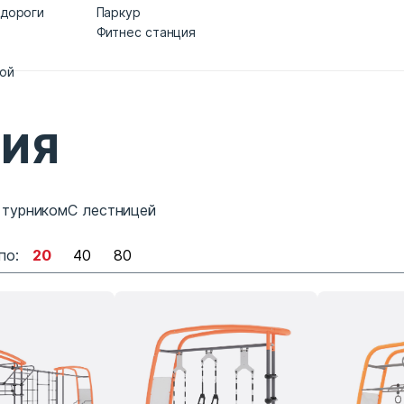
 дороги
Паркур
Фитнес станция
дой
ЦИЯ
 турником
С лестницей
по:
20
40
80