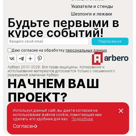
Указатели и стенды
Шезлонги и лежаки
Будьте первыми в
курсе событий!
Подписаться
Даю согласие на обработку
персональных данных
Арберо 2010-2026. Все права защищены. Копирование и
использование материалов допускается только с письменного
разрешения компании Арберо
НАЧНЕМ ВАШ
ПРОЕКТ?
+7 (495) 147-66-88
Используя данный сайт, вы даете согласие на
использование файлов cookie, помогающих нам
info@arbero.ru
сделать его удобнее для вас.
Подробнее
Заказать звонок
Согласен