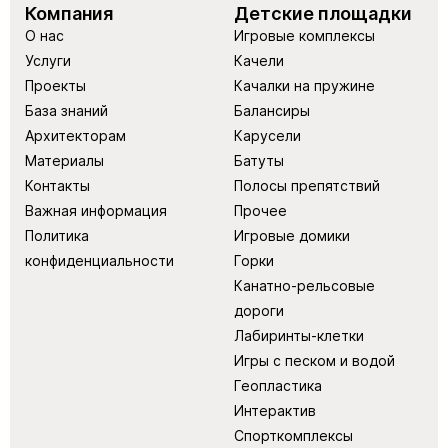
Компания
Детские площадки
О нас
Игровые комплексы
Услуги
Качели
Проекты
Качалки на пружине
База знаний
Балансиры
Архитекторам
Карусели
Материалы
Батуты
Контакты
Полосы препятствий
Важная информация
Прочее
Политика
Игровые домики
конфиденциальности
Горки
Канатно-рельсовые
дороги
Лабиринты-клетки
Игры с песком и водой
Геопластика
Интерактив
Спорткомплексы