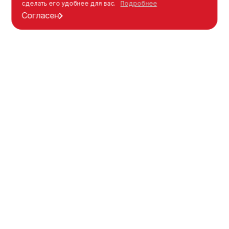
сделать его удобнее для вас.
Подробнее
Согласен
Каталог
Оформление заказа
Уличная мебель
Как оформить заказ
Детские площадки
Оплата
Спорт площадки
Доставка
Индивидуальные решения
Гарантия
Каталог
Моя корзина
Компания
Детские площадки
О нас
Игровые комплексы
Услуги
Качели
Проекты
Качалки на пружине
База знаний
Балансиры
Архитекторам
Карусели
Материалы
Батуты
Контакты
Полосы препятствий