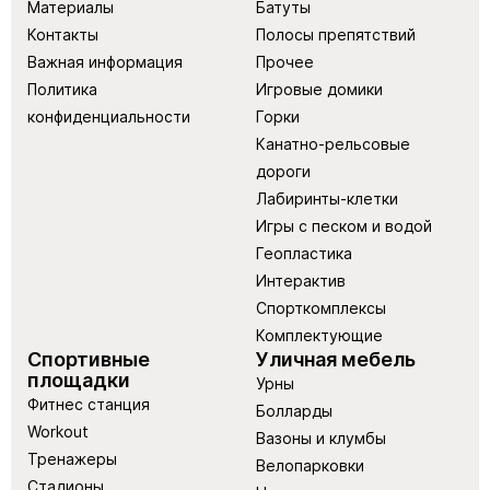
Материалы
Батуты
Контакты
Полосы препятствий
Важная информация
Прочее
Политика
Игровые домики
конфиденциальности
Горки
Канатно-рельсовые
дороги
Лабиринты-клетки
Игры с песком и водой
Геопластика
Интерактив
Спорткомплексы
Комплектующие
Спортивные
Уличная мебель
площадки
Урны
Фитнес станция
Болларды
Workout
Вазоны и клумбы
Тренажеры
Велопарковки
Стадионы