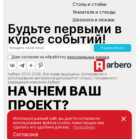
Столы и стойки
Указатели и стенды
Шезлонги и лежаки
Будьте первыми в
курсе событий!
Подписаться
Даю согласие на обработку
персональных данных
Арберо 2010-2026. Все права защищены. Копирование и
использование материалов допускается только с письменного
разрешения компании Арберо
НАЧНЕМ ВАШ
ПРОЕКТ?
+7 (495) 147-66-88
Используя данный сайт, вы даете согласие на
использование файлов cookie, помогающих нам
info@arbero.ru
сделать его удобнее для вас.
Подробнее
Заказать звонок
Согласен