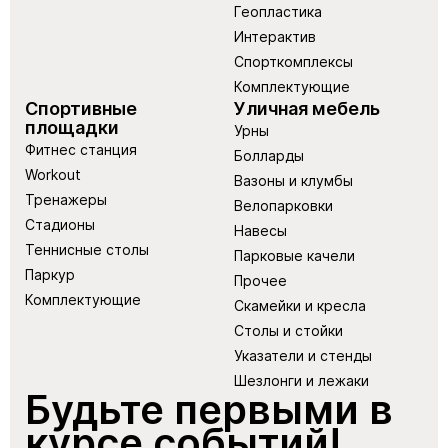
Геопластика
Интерактив
Спорткомплексы
Комплектующие
Спортивные
Уличная мебель
площадки
Урны
Фитнес станция
Болларды
Workout
Вазоны и клумбы
Тренажеры
Велопарковки
Стадионы
Навесы
Теннисные столы
Парковые качели
Паркур
Прочее
Комплектующие
Скамейки и кресла
Столы и стойки
Указатели и стенды
Шезлонги и лежаки
Будьте первыми в
курсе событий!