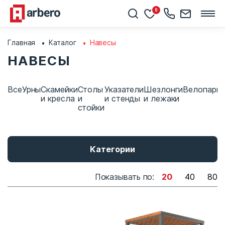
0
Главная
Каталог
Навесы
НАВЕСЫ
Все
Урны
Скамейки
Столы
Указатели
Шезлонги
Велопарко
и кресла
и
и стенды
и лежаки
стойки
Категории
Показывать по:
20
40
80