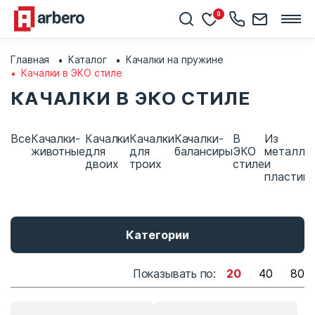
0
Главная
Каталог
Качалки на пружине
Качалки в ЭКО стиле
КАЧАЛКИ В ЭКО СТИЛЕ
Все
Качалки-
Качалки
Качалки
Качалки-
В
Из
животные
для
для
балансиры
ЭКО
металла
двоих
троих
стиле
и
пластика
Категории
Показывать по:
20
40
80