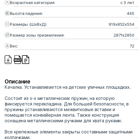
Возрастная категория:
с 3 лет
Высота падения:
445
Размеры (ШхВхД):
919х852х554
Размер зоны приземления:
2871х2850
Вес:
72
Описание
Качалка. Устанавливается на детских уличных площадках.
Состоит из з-х металлических пружин, на которую
фиксируется перекладина. Для большей безопасности, в
пружины устанавливаются межвитковые вставки и
помещается конвейерная лента. Также конструкция
оснащена металлическими ручками для хвата руками.
Все крепежные элементы закрыты составными защитными
колпачками.