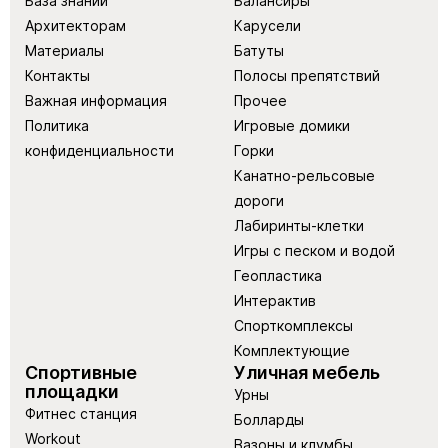
База знаний
Балансиры
Архитекторам
Карусели
Материалы
Батуты
Контакты
Полосы препятствий
Важная информация
Прочее
Политика
Игровые домики
конфиденциальности
Горки
Канатно-рельсовые
дороги
Лабиринты-клетки
Игры с песком и водой
Геопластика
Интерактив
Спорткомплексы
Комплектующие
Спортивные
Уличная мебель
площадки
Урны
Фитнес станция
Болларды
Workout
Вазоны и клумбы