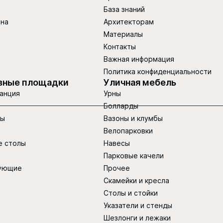
База знаний
ина
Архитекторам
Материалы
Контакты
Важная информация
Политика конфиденциальности
вные площадки
Уличная мебель
анция
Урны
Болларды
ры
Вазоны и клумбы
Велопарковки
е столы
Навесы
Парковые качели
ующие
Прочее
Скамейки и кресла
Столы и стойки
Указатели и стенды
Шезлонги и лежаки