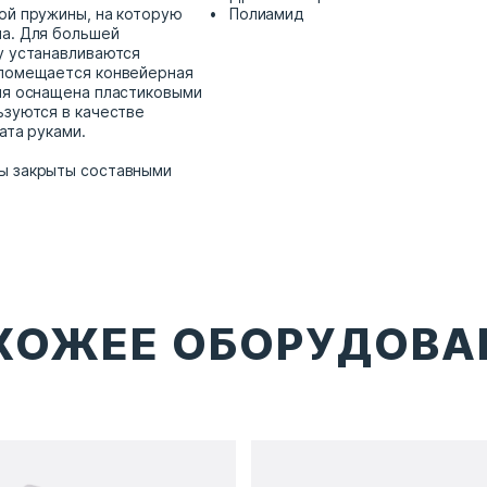
ой пружины, на которую
Полиамид
а. Для большей
у устанавливаются
 помещается конвейерная
ия оснащена пластиковыми
ьзуются в качестве
ата руками.
ы закрыты составными
ХОЖЕЕ ОБОРУДОВА