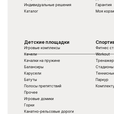
Индивидуальные решения
Гарантия
Каталог
Моя корз
Детские площадки
Спорти
Игровые комплексы
Фитнес ст
Качели
Workout
Качалки на пружине
Тренаже
Балансиры
Стадионы
Карусели
Теннисны
Батуты
Паркур
Полосы препятствий
Комплект
Прочее
Игровые домики
Горки
Канатно-рельсовые дороги