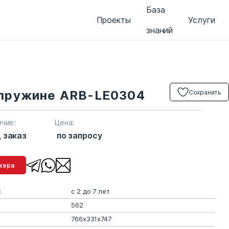
База
Проекты
Услуги
знаний
 пружине ARB-LE0304
Сохранить
ичие:
Цена:
 заказ
по запросу
менеджера
:
с 2 до 7 лет
562
766х331х747