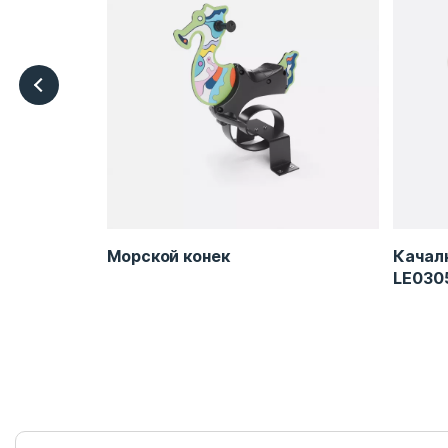
Морской конек
Качалк
LE030