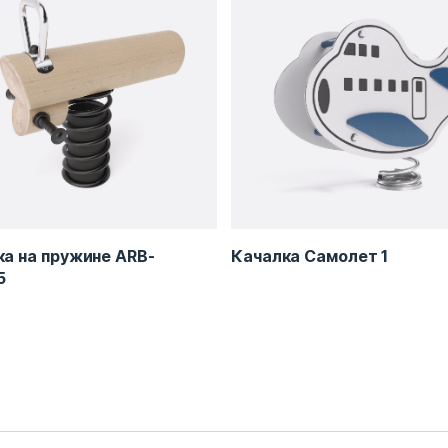
а на пружине ARB-
Качалка Самолет 1
5