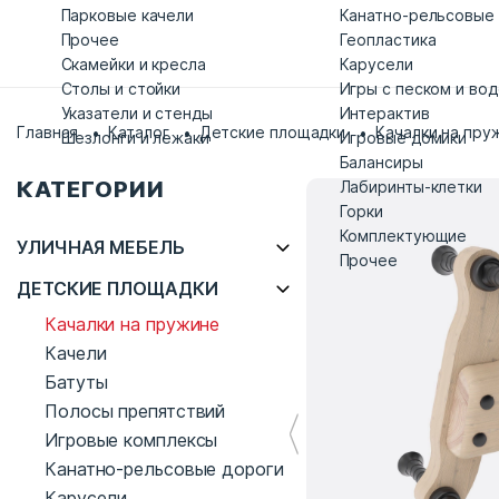
Парковые качели
Канатно-рельсовые
Прочее
Геопластика
Скамейки и кресла
Карусели
Столы и стойки
Игры с песком и во
Указатели и стенды
Интерактив
Главная
Каталог
Детские площадки
Качалки на пру
Шезлонги и лежаки
Игровые домики
Балансиры
КАТЕГОРИИ
Лабиринты-клетки
Горки
Комплектующие
УЛИЧНАЯ МЕБЕЛЬ
Прочее
ДЕТСКИЕ ПЛОЩАДКИ
Качалки на пружине
Качели
Батуты
Полосы препятствий
Игровые комплексы
Канатно-рельсовые дороги
Карусели