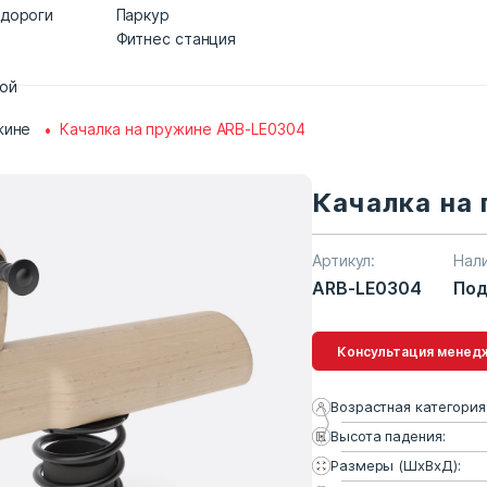
 дороги
Паркур
Фитнес станция
дой
жине
Качалка на пружине ARB-LE0304
Качалка на
Артикул:
Нал
ARB-LE0304
Под
Консультация 
Возрастная категория
Высота падения:
Размеры (ШхВхД):