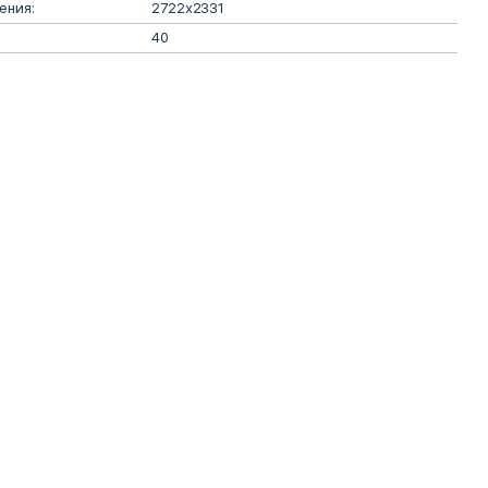
ения:
2722х2331
40