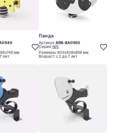
Панда
A0949
Артикул:
ARB-BA0950
Серия:
N/S
396х740 мм
Размеры: 903х408х858 мм
 7 лет
Возраст: с 2 до 7 лет