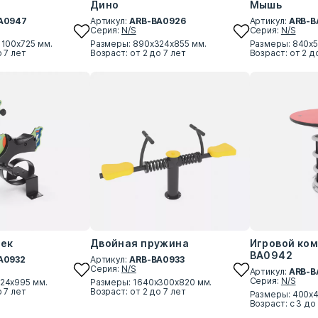
Дино
Мышь
A0947
Артикул:
ARB-BA0926
Артикул:
ARB-B
Серия:
N/S
Серия:
N/S
1100х725 мм.
Размеры: 890х324х855 мм.
Размеры: 840х5
о 7 лет
Возраст: от 2 до 7 лет
Возраст: от 2 д
нек
Двойная пружина
Игровой ком
BA0942
A0932
Артикул:
ARB-BA0933
Серия:
N/S
Артикул:
ARB-B
Серия:
N/S
24х995 мм.
Размеры: 1640х300х820 мм.
о 7 лет
Возраст: от 2 до 7 лет
Размеры: 400х
Возраст: с 3 до