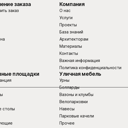
ение заказа
Компания
ить заказ
О нас
Услуги
Проекты
База знаний
ина
Архитекторам
Материалы
Контакты
Важная информация
Политика конфиденциальности
вные площадки
Уличная мебель
анция
Урны
Болларды
ры
Вазоны и клумбы
Велопарковки
е столы
Навесы
Парковые качели
ующие
Прочее