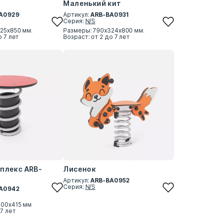
Маленький кит
A0929
Артикул:
ARB-BA0931
Серия:
N/S
25х850 мм.
Размеры: 790х324х800 мм.
о 7 лет
Возраст: от 2 до 7 лет
плекс ARB-
Лисенок
Артикул:
ARB-BA0952
Серия:
N/S
A0942
400х415 мм
 7 лет