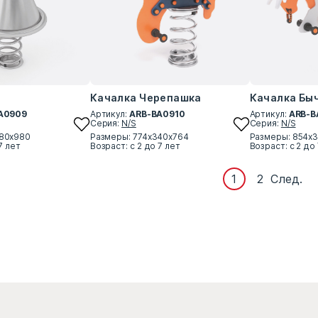
Качалка Черепашка
Качалка Бы
A0909
Артикул:
ARB-BA0910
Артикул:
ARB-B
Серия:
N/S
Серия:
N/S
580x980
Размеры: 774х340х764
Размеры: 854х
7 лет
Возраст: с 2 до 7 лет
Возраст: с 2 до
1
2
След.