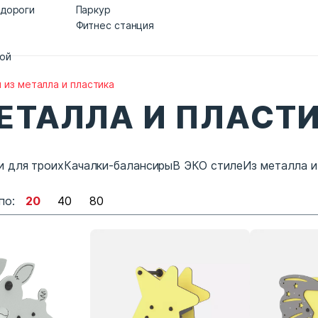
 дороги
Паркур
Фитнес станция
дой
 из металла и пластика
ЕТАЛЛА И ПЛАСТ
и для троих
Качалки-балансиры
В ЭКО стиле
Из металла и
по:
20
40
80