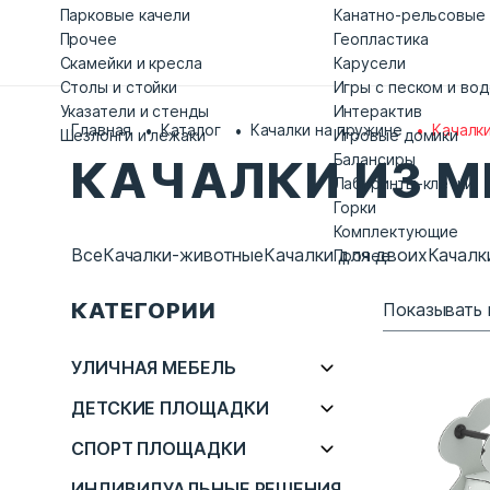
Парковые качели
Канатно-рельсовые
Прочее
Геопластика
Скамейки и кресла
Карусели
Столы и стойки
Игры с песком и во
Указатели и стенды
Интерактив
Главная
Каталог
Качалки на пружине
Качалки
Шезлонги и лежаки
Игровые домики
Балансиры
КАЧАЛКИ ИЗ М
Лабиринты-клетки
Горки
Комплектующие
Все
Качалки-животные
Качалки для двоих
Качалк
Прочее
КАТЕГОРИИ
Показывать 
УЛИЧНАЯ МЕБЕЛЬ
ДЕТСКИЕ ПЛОЩАДКИ
СПОРТ ПЛОЩАДКИ
ИНДИВИДУАЛЬНЫЕ РЕШЕНИЯ