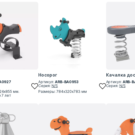
Носорог
Качалка до
A0927
Артикул:
ARB-BA0953
Артикул:
ARB-B
Серия:
N/S
Серия:
N/S
24х855 мм.
Размеры: 784х320х783 мм
о 7 лет