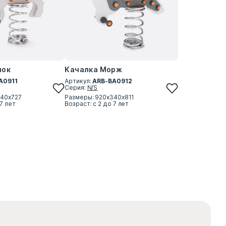
чок
Качалка Морж
A0911
Артикул:
ARB-BA0912
Серия:
N/S
340х727
Размеры: 920х340х811
 7 лет
Возраст: с 2 до 7 лет