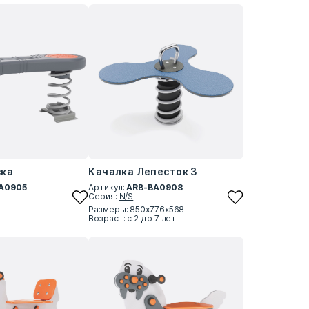
ска
Качалка Лепесток 3
A0905
Артикул:
ARB-BA0908
Серия:
N/S
Размеры: 850x776x568
Возраст: с 2 до 7 лет