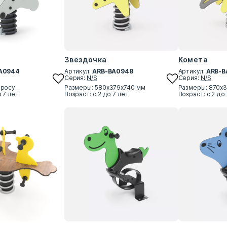
Звездочка
Комета
A0944
Артикул:
ARB-BA0948
Артикул:
ARB-B
Серия:
N/S
Серия:
N/S
просу
Размеры: 580х379х740 мм
Размеры: 870х
о 7 лет
Возраст: с 2 до 7 лет
Возраст: с 2 до