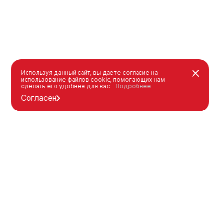
Используя данный сайт, вы даете согласие на
использование файлов cookie, помогающих нам
сделать его удобнее для вас.
Подробнее
Согласен
Каталог
Оформление заказа
Уличная мебель
Как оформить заказ
Детские площадки
Оплата
Спорт площадки
Доставка
Индивидуальные решения
Гарантия
Каталог
Моя корзина