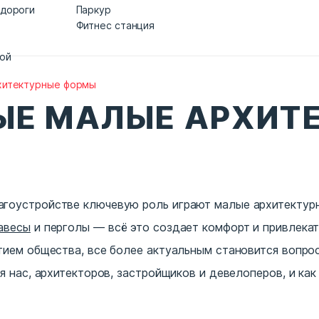
 дороги
Паркур
Фитнес станция
дой
хитектурные формы
Е МАЛЫЕ АРХИТ
агоустройстве ключевую роль играют малые архитекту
авесы
и перголы — всё это создает комфорт и привлека
итием общества, все более актуальным становится вопро
ля нас, архитекторов, застройщиков и девелоперов, и к