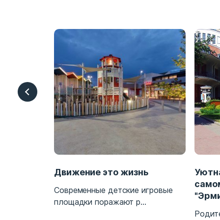
гровых
Движение это жизнь
Уютн
само
Современные детские игровые
"Эрм
ния к
площадки поражают р...
Родит