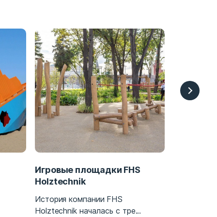
Игровые площадки FHS
Оборудов
Holztechnik
Уже пять п
История компании FHS
тех пор, как
Holztechnik началась с тре...