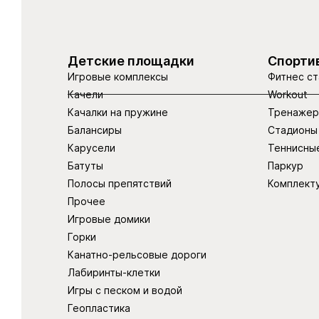
Детские площадки
Спорти
Игровые комплексы
Фитнес ст
Качели
Workout
Качалки на пружине
Тренаже
Балансиры
Стадионы
Карусели
Теннисны
Батуты
Паркур
Полосы препятствий
Комплект
Прочее
Игровые домики
Горки
Канатно-рельсовые дороги
Лабиринты-клетки
Игры с песком и водой
Геопластика