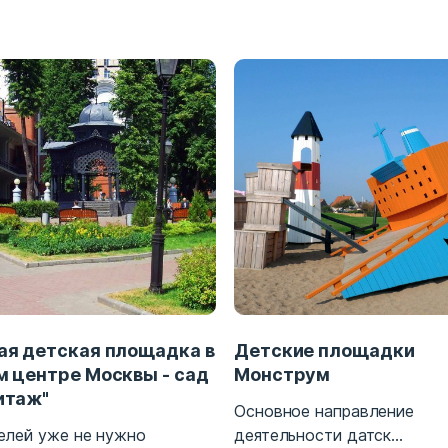
ая детская площадка в
Детские площадки
м центре Москвы - сад
Монструм
итаж"
Основное направление
елей уже не нужно
деятельности датск...