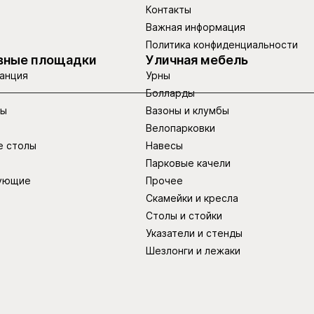
Контакты
Важная информация
Политика конфиденциальности
вные площадки
Уличная мебель
анция
Урны
Болларды
ры
Вазоны и клумбы
Велопарковки
е столы
Навесы
Парковые качели
ующие
Прочее
Скамейки и кресла
Столы и стойки
Указатели и стенды
Шезлонги и лежаки