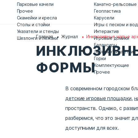
Парковые качели
Канатно-рельсовые
Прочее
Геопластика
Скамейки и кресла
Карусели
Столы и стойки
Игры с песком и во
Указатели и стенды
Интерактив
Главная
Журнал
Инклюзивные малые ар
Шезлонги и лежаки
Игровые домики
Балансиры
ИНКЛЮЗИВНЫ
Лабиринты-клетки
Горки
ФОРМЫ
Комплектующие
Прочее
В современном городском бл
детские игровые площадки
,
н
пространств. Однако, с разв
разберемся, что это значит д
доступными для всех.