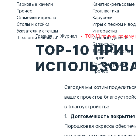
Парковые качели
Канатно-рельсовые
Прочее
Геопластика
Скамейки и кресла
Карусели
Столы и стойки
Игры с песком и во
Указатели и стенды
Интерактив
Главная
Журнал
TOP-10 причин, почему
Шезлонги и лежаки
Игровые домики
Балансиры
TOP-10 ПРИ
Лабиринты-клетки
Горки
ИСПОЛЬЗОВ
Комплектующие
Прочее
Сегодня мы хотим поделиться
ваших проектов благоустройс
в благоустройстве.
Долговечность покрытия
Порошковая окраска обеспечи
что ваши
детские площадки
,