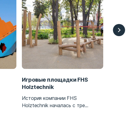
Игровые площадки FHS
Оборудов
Holztechnik
Уже пять п
История компании FHS
тех пор, как
Holztechnik началась с тре...