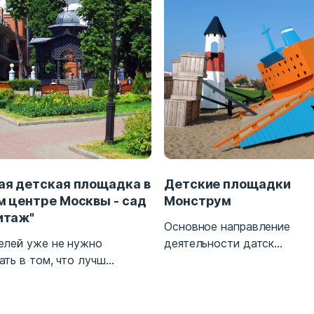
ая детская площадка в
Детские площадки
м центре Москвы - сад
Монструм
итаж"
Основное направление
елей уже не нужно
деятельности датск...
ть в том, что лучш...