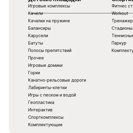
Игровые комплексы
Фитнес ст
Качели
Workout
Качалки на пружине
Тренаже
Балансиры
Стадионы
Карусели
Теннисны
Батуты
Паркур
Полосы препятствий
Комплект
Прочее
Игровые домики
Горки
Канатно-рельсовые дороги
Лабиринты-клетки
Игры с песком и водой
Геопластика
Интерактив
Спорткомплексы
Комплектующие