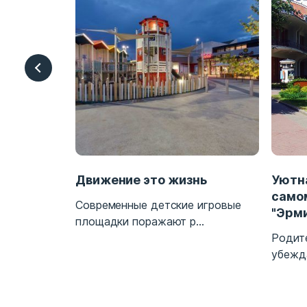
гровых
Движение это жизнь
Уютн
само
Современные детские игровые
"Эрм
ния к
площадки поражают р...
Родит
убежда