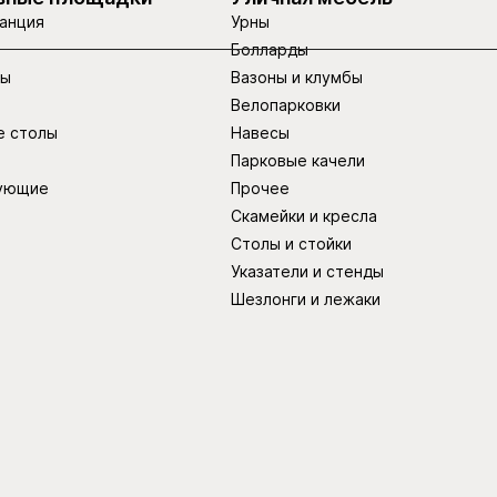
анция
Урны
Болларды
ры
Вазоны и клумбы
Велопарковки
е столы
Навесы
Парковые качели
ующие
Прочее
Скамейки и кресла
Столы и стойки
Указатели и стенды
Шезлонги и лежаки