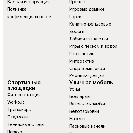
Важная информация
Прочее
Политика
Игровые домики
конфиденциальности
Горки
Канатно-рельсовые
дороги
Лабиринты-клетки
Игры с песком и водой
Геопластика
Интерактив
Спорткомплексы
Комплектующие
Спортивные
Уличная мебель
площадки
Урны
Фитнес станция
Болларды
Workout
Вазоны и клумбы
Тренажеры
Велопарковки
Стадионы
Навесы
Теннисные столы
Парковые качели
Паркур