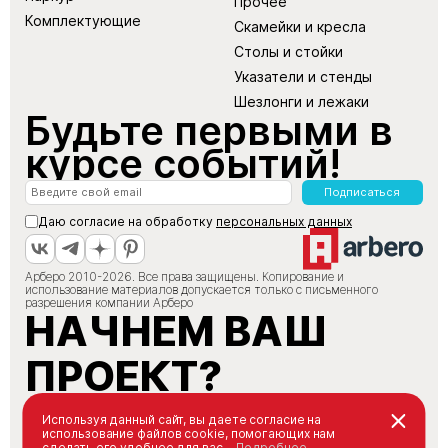
Прочее
Комплектующие
Скамейки и кресла
Столы и стойки
Указатели и стенды
Шезлонги и лежаки
Будьте первыми в
курсе событий!
Подписаться
Даю согласие на обработку
персональных данных
Арберо 2010-2026. Все права защищены. Копирование и
использование материалов допускается только с письменного
разрешения компании Арберо
НАЧНЕМ ВАШ
ПРОЕКТ?
+7 (495) 147-66-88
Используя данный сайт, вы даете согласие на
использование файлов cookie, помогающих нам
info@arbero.ru
сделать его удобнее для вас.
Подробнее