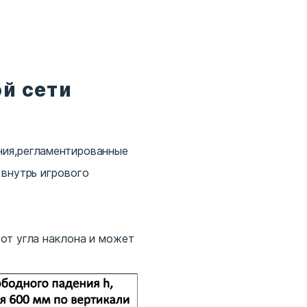
й сети
ния,регламентированные
 внутрь игрового
от угла наклона и может