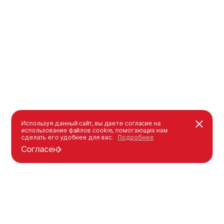
Используя данный сайт, вы даете согласие на
использование файлов cookie, помогающих нам
сделать его удобнее для вас.
Подробнее
Согласен
Каталог
Оформление заказа
Уличная мебель
Как оформить заказ