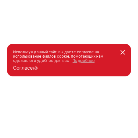
Используя данный сайт, вы даете согласие на
использование файлов cookie, помогающих нам
сделать его удобнее для вас.
Подробнее
Согласен
Каталог
Оформление заказа
Уличная мебель
Как оформить заказ
Детские площадки
Оплата
Спорт площадки
Доставка
Индивидуальные решения
Гарантия
Каталог
Моя корзина