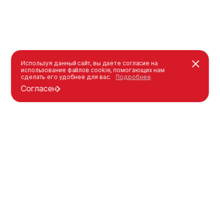
Используя данный сайт, вы даете согласие на
использование файлов cookie, помогающих нам
сделать его удобнее для вас.
Подробнее
Согласен
Каталог
Оформление заказа
Уличная мебель
Как оформить заказ
Детские площадки
Оплата
Спорт площадки
Доставка
Индивидуальные решения
Гарантия
Каталог
Моя корзина
Компания
Детские площадки