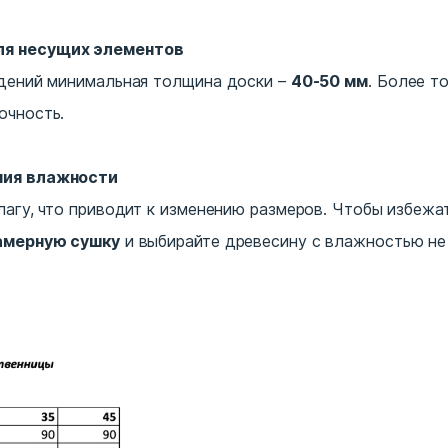
ля несущих элементов
ждений минимальная толщина доски –
40-50 мм
. Более т
очность.
ния влажности
лагу, что приводит к изменению размеров. Чтобы избежа
амерную сушку
и выбирайте древесину с влажностью н