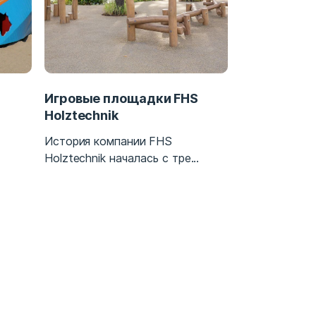
Игровые площадки FHS
Оборудован
Holztechnik
Уже пять пок
История компании FHS
тех пор, как в 
Holztechnik началась с тре...