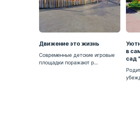
 игровых
Движение это жизнь
Уютн
в са
Современные детские игровые
сад 
вания к
площадки поражают р...
..
Родит
убежд