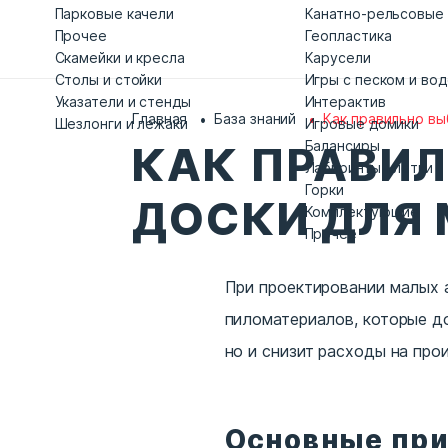
Парковые качели
Канатно-рельсовые
Прочее
Геопластика
Скамейки и кресла
Карусели
Столы и стойки
Игры с песком и во
Указатели и стенды
Интерактив
Главная
База знаний
Как правильно вы
Шезлонги и лежаки
Игровые домики
Балансиры
КАК ПРАВИЛ
Лабиринты-клетки
Горки
ДОСКИ ДЛЯ 
Комплектующие
Прочее
При проектировании малых 
пиломатериалов, которые до
но и снизит расходы на про
Основные при