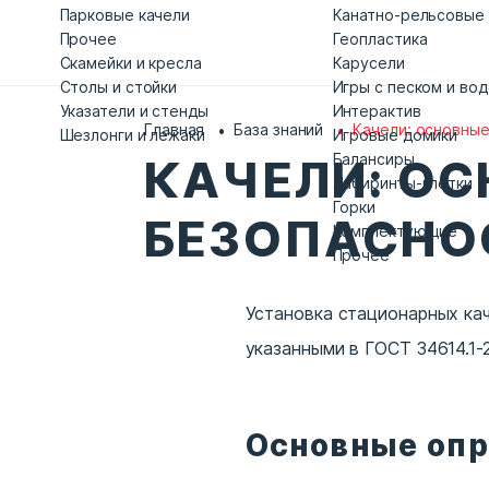
Парковые качели
Канатно-рельсовые
Прочее
Геопластика
Скамейки и кресла
Карусели
Столы и стойки
Игры с песком и во
Указатели и стенды
Интерактив
Главная
База знаний
Качели: основные
Шезлонги и лежаки
Игровые домики
Балансиры
КАЧЕЛИ: ОС
Лабиринты-клетки
Горки
БЕЗОПАСНО
Комплектующие
Прочее
Установка стационарных ка
указанными в ГОСТ 34614.1-20
Основные оп