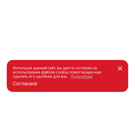
Используя данный сайт, вы даете согласие на
использование файлов cookie, помогающих нам
сделать его удобнее для вас.
Подробнее
Согласен
Каталог
Оформление заказа
Уличная мебель
Как оформить заказ
Детские площадки
Оплата