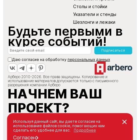
Столы и стойки
Указатели и стенды
Шезлонги и лежаки
Будьте первыми в
курсе событий!
Подписаться
Даю согласие на обработку
персональных данных
Арберо 2010-2026. Все права защищены. Копирование и
использование материалов допускается только с письменного
разрешения компании Арберо
НАЧНЕМ ВАШ
ПРОЕКТ?
+7 (495) 147-66-88
Используя данный сайт, вы даете согласие на
использование файлов cookie, помогающих нам
info@arbero.ru
сделать его удобнее для вас.
Подробнее
Заказать звонок
Согласен