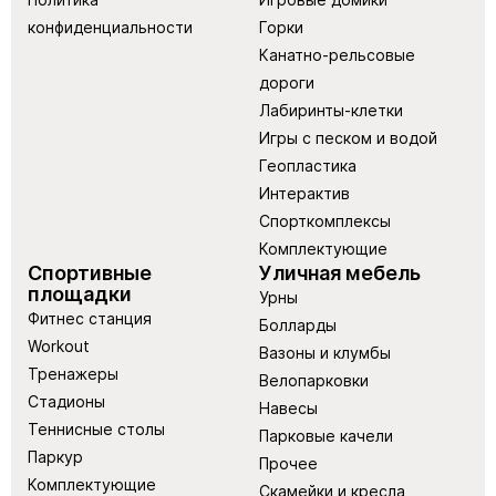
конфиденциальности
Горки
Канатно-рельсовые
дороги
Лабиринты-клетки
Игры с песком и водой
Геопластика
Интерактив
Спорткомплексы
Комплектующие
Спортивные
Уличная мебель
площадки
Урны
Фитнес станция
Болларды
Workout
Вазоны и клумбы
Тренажеры
Велопарковки
Стадионы
Навесы
Теннисные столы
Парковые качели
Паркур
Прочее
Комплектующие
Скамейки и кресла