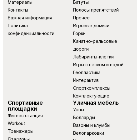
Материалы
Батуты
Контакты
Полосы препятствий
Важная информация
Прочее
Политика
Игровые домики
конфиденциальности
Горки
Канатно-рельсовые
дороги
Лабиринты-клетки
Игры с песком и водой
Геопластика
Интерактив
Спорткомплексы
Комплектующие
Спортивные
Уличная мебель
площадки
Урны
Фитнес станция
Болларды
Workout
Вазоны и клумбы
Тренажеры
Велопарковки
Стадионы