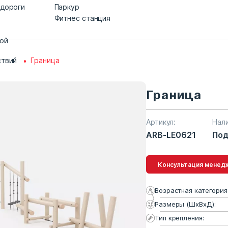
 дороги
Паркур
Фитнес станция
дой
ствий
Граница
Граница
Артикул:
Нал
ARB-LE0621
Под
Консультация 
Возрастная категория
Размеры (ШхВхД):
Тип крепления: