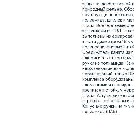
защитно-декоративной п
природный рельеф. Сбо
при помощи поворотных
полиамида, шпилек и м
стали. Все болтовые со
заглушками из ПВД - пла
выполнены из армирова
каната диаметром 16 мм
полипропиленовых нитей
Соединители каната из 
алюминиевых втулок мар
ручки из полиамида. Кан
нержавеющие винт-коль
нержавеющий цепью DIN 
комплекса оборудованы
элементами из полиуре
крепится к стойкам чер
стали. Уступы диаметро
стропах, выполнены из 
Конусные ручки, на гимн
полиамида (ПА6).