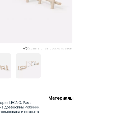
Охраняется авторским правом
Материалы
серии LEGNO. Рама
из древесины Робинии.
тшлифована и покрыта