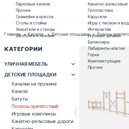
Парковые качели
Канатно-рельсовые
Прочее
Геопластика
Скамейки и кресла
Карусели
Столы и стойки
Игры с песком и во
Указатели и стенды
Интерактив
Главная
Каталог
Детские площадки
Полосы препят
Шезлонги и лежаки
Игровые домики
Балансиры
КАТЕГОРИИ
Лабиринты-клетки
Горки
Комплектующие
УЛИЧНАЯ МЕБЕЛЬ
Прочее
ДЕТСКИЕ ПЛОЩАДКИ
Качалки на пружине
Качели
Батуты
Полосы препятствий
Игровые комплексы
Канатно-рельсовые дороги
Карусели