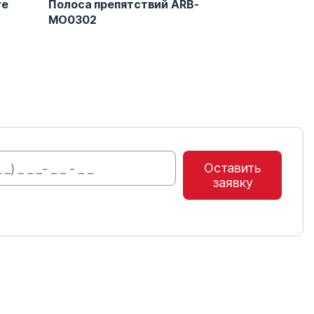
re
Полоса препятствий ARB-
Игровой к
MO0302
Оставить
заявку