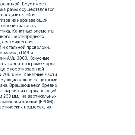
ропиткой. Брус имеет
рка рамы осуществляется
 соединителей из
етизов из нержавеющий
единения закрыты
стика. Канатные элементы
нного шестипрядного
, состоящего из
 и стальной проволоки.
полиамида ПА6 и
ки АМц 3003. Конусные
аты крепятся к раме через
ца с короткозвенной
766 6 мм. Канатные части
 функционально-защитными
тана. Вращающееся бревно
ез шарнир из нержавеющий
м 260 мм., на вертикальных
резиновой крошки (EPDM).
астических подвесах, из