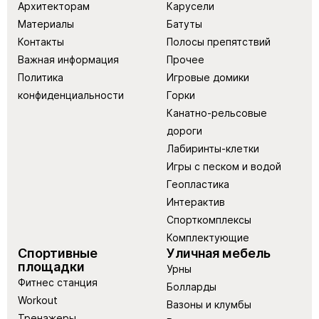
Архитекторам
Карусели
Материалы
Батуты
Контакты
Полосы препятствий
Важная информация
Прочее
Политика
Игровые домики
конфиденциальности
Горки
Канатно-рельсовые
дороги
Лабиринты-клетки
Игры с песком и водой
Геопластика
Интерактив
Спорткомплексы
Комплектующие
Спортивные
Уличная мебель
площадки
Урны
Фитнес станция
Болларды
Workout
Вазоны и клумбы
Тренажеры