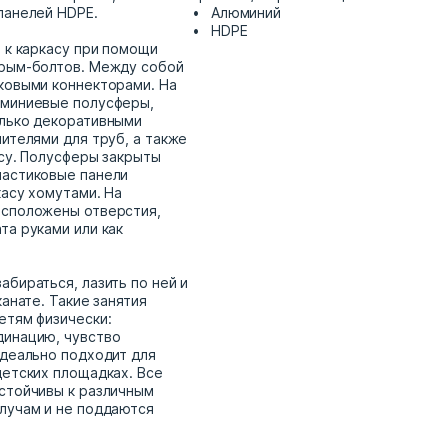
панелей HDPE.
Алюминий
HDPE
 к каркасу при помощи
 рым-болтов. Между собой
ковыми коннекторами. На
юминиевые полусферы,
олько декоративными
ителями для труб, а также
асу. Полусферы закрыты
ластиковые панели
касу хомутами. На
асположены отверстия,
та руками или как
абираться, лазить по ней и
канате. Такие занятия
етям физически:
динацию, чувство
Идеально подходит для
детских площадках. Все
стойчивы к различным
лучам и не поддаются