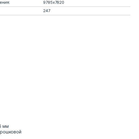
ения:
9785x7820
247
6 мм
орошковой