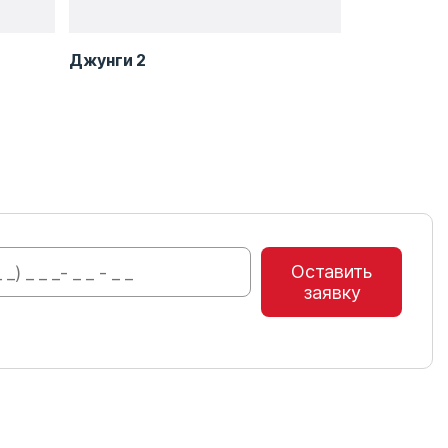
Джунги 2
Игровой ко
Оставить
заявку