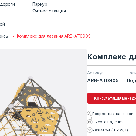
 дороги
Паркур
Фитнес станция
дой
ексы
Комплекс для лазания ARB-AT0905
Комплекс д
Артикул:
Нал
ARB-AT0905
Под
Консультация 
Возрастная категория
Высота падения:
Размеры (ШхВхД):