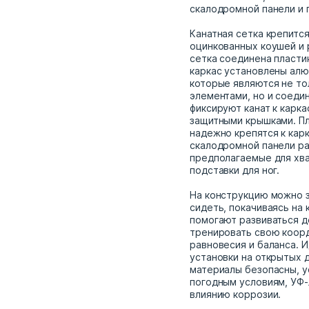
скалодромной панели и 
Канатная сетка крепится
оцинкованных коушей и
сетка соединена пласти
каркас установлены ал
которые являются не т
элементами, но и соедин
фиксируют канат к карк
защитными крышками. П
надежно крепятся к кар
скалодромной панели р
предполагаемые для хва
подставки для ног.
На конструкцию можно з
сидеть, покачиваясь на 
помогают развиваться д
тренировать свою коор
равновесия и баланса. 
установки на открытых 
материалы безопасны, у
погодным условиям, УФ-
влиянию коррозии.