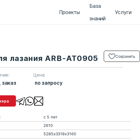
База
Проекты
Услуги
знаний
ля лазания ARB-AT0905
Сохранить
ичие:
Цена:
 заказ
по запросу
менеджера
:
с 5 лет
2610
5285х3318х3160