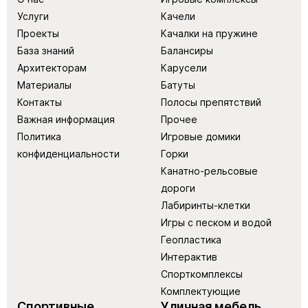
Услуги
Качели
Проекты
Качалки на пружине
База знаний
Балансиры
Архитекторам
Карусели
Материалы
Батуты
Контакты
Полосы препятствий
Важная информация
Прочее
Политика
Игровые домики
конфиденциальности
Горки
Канатно-рельсовые
дороги
Лабиринты-клетки
Игры с песком и водой
Геопластика
Интерактив
Спорткомплексы
Комплектующие
Спортивные
Уличная мебель