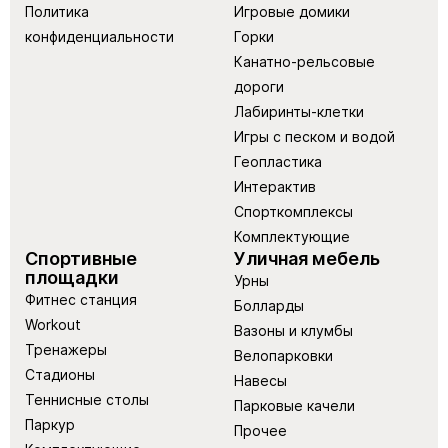
Политика
Игровые домики
конфиденциальности
Горки
Канатно-рельсовые
дороги
Лабиринты-клетки
Игры с песком и водой
Геопластика
Интерактив
Спорткомплексы
Комплектующие
Спортивные
Уличная мебель
площадки
Урны
Фитнес станция
Болларды
Workout
Вазоны и клумбы
Тренажеры
Велопарковки
Стадионы
Навесы
Теннисные столы
Парковые качели
Паркур
Прочее