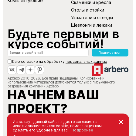
Комплектующие
Скамейки и кресла
Столы и стойки
Указатели и стенды
Шезлонги и лежаки
Будьте первыми в
курсе событий!
Подписаться
Даю согласие на обработку
персональных данных
Арберо 2010-2026. Все права защищены. Копирование и
использование материалов допускается только с письменного
разрешения компании Арберо
НАЧНЕМ ВАШ
ПРОЕКТ?
+7 (495) 147-66-88
Используя данный сайт, вы даете согласие на
использование файлов cookie, помогающих нам
info@arbero.ru
сделать его удобнее для вас.
Подробнее