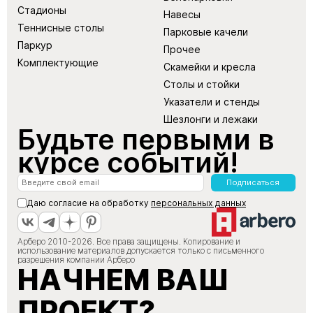
Стадионы
Навесы
Теннисные столы
Парковые качели
Паркур
Прочее
Комплектующие
Скамейки и кресла
Столы и стойки
Указатели и стенды
Шезлонги и лежаки
Будьте первыми в
курсе событий!
Подписаться
Даю согласие на обработку
персональных данных
Арберо 2010-2026. Все права защищены. Копирование и
использование материалов допускается только с письменного
разрешения компании Арберо
НАЧНЕМ ВАШ
ПРОЕКТ?