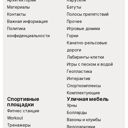
Материалы
Батуты
Контакты
Полосы препятствий
Важная информация
Прочее
Политика
Игровые домики
конфиденциальности
Горки
Канатно-рельсовые
дороги
Лабиринты-клетки
Игры с песком и водой
Геопластика
Интерактив
Спорткомплексы
Комплектующие
Спортивные
Уличная мебель
площадки
Урны
Фитнес станция
Болларды
Workout
Вазоны и клумбы
Тренажеры
Велопарковки