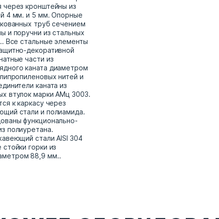
 через кронштейны из
й 4 мм. и 5 мм. Опорные
нкованных труб сечением
ы и поручни из стальных
.. Все стальные элементы
защитно-декоративной
натные части из
ядного каната диаметром
олипропиленовых нитей и
единители каната из
х втулок марки АМц 3003.
ся к каркасу через
ющий стали и полиамида.
дованы функционально-
з полиуретана.
жавеющий стали AISI 304
 стойки горки из
метром 88,9 мм..