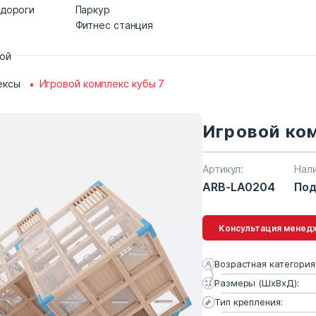
 дороги
Паркур
Фитнес станция
дой
ексы
Игровой комплекс кубы 7
Игровой ко
Артикул:
Нал
ARB-LA0204
Под
Консультация 
Возрастная категория
Размеры (ШхВхД):
Тип крепления: