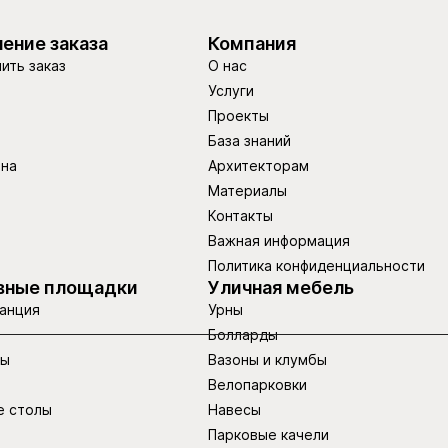
ение заказа
Компания
ить заказ
О нас
Услуги
Проекты
База знаний
ина
Архитекторам
Материалы
Контакты
Важная информация
Политика конфиденциальности
вные площадки
Уличная мебель
анция
Урны
Болларды
ры
Вазоны и клумбы
Велопарковки
е столы
Навесы
Парковые качели