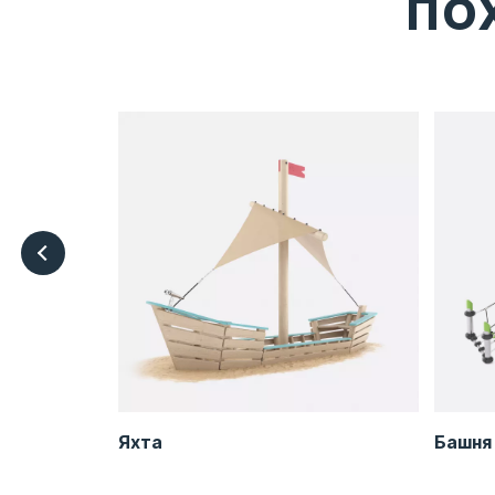
ПО
B-LA0211
Яхта
Башня