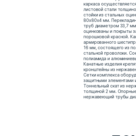
каркаса осуществляется
листовой стали толщино
стойки из стальных оци
80х80х4 мм. Перекладин
труб диаметром 33,7 мм
оцинкованы и покрыты 
порошковой красной. Ка
армированного шестипр
16 мм, состоящего из п
стальной проволоки. Со
полиамида и алюминиевы
Канатные изделия крепят
кронштейны из нержаве
Сетки комплекса обору
защитными элементами и
Тоннельный скат из нер
толщиной 2 мм. Опорные
нержавеющий трубы диа