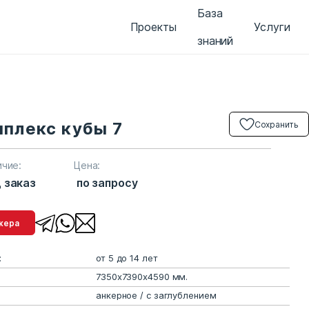
База
Проекты
Услуги
знаний
мплекс кубы 7
Сохранить
ичие:
Цена:
 заказ
по запросу
менеджера
:
от 5 до 14 лет
7350х7390х4590 мм.
анкерное / с заглублением