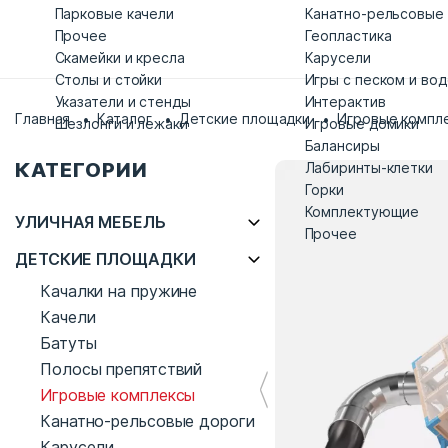
Парковые качели
Канатно-рельсовые
Прочее
Геопластика
Скамейки и кресла
Карусели
Столы и стойки
Игры с песком и во
Указатели и стенды
Интерактив
Главная
Каталог
Детские площадки
Игровые компл
Шезлонги и лежаки
Игровые домики
Балансиры
КАТЕГОРИИ
Лабиринты-клетки
Горки
Комплектующие
УЛИЧНАЯ МЕБЕЛЬ
Прочее
ДЕТСКИЕ ПЛОЩАДКИ
Качалки на пружине
Качели
Батуты
Полосы препятствий
Игровые комплексы
Канатно-рельсовые дороги
Карусели