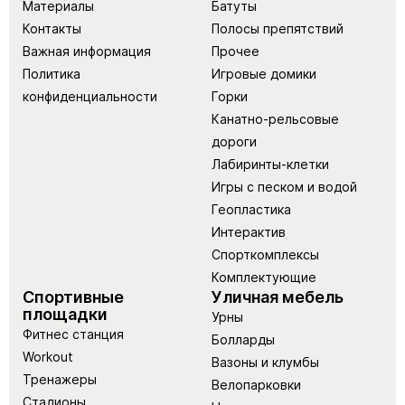
Материалы
Батуты
Контакты
Полосы препятствий
Важная информация
Прочее
Политика
Игровые домики
конфиденциальности
Горки
Канатно-рельсовые
дороги
Лабиринты-клетки
Игры с песком и водой
Геопластика
Интерактив
Спорткомплексы
Комплектующие
Спортивные
Уличная мебель
площадки
Урны
Фитнес станция
Болларды
Workout
Вазоны и клумбы
Тренажеры
Велопарковки
Стадионы