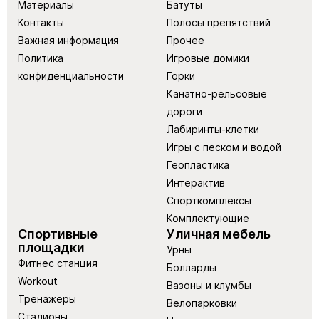
Материалы
Батуты
Контакты
Полосы препятствий
Важная информация
Прочее
Политика
Игровые домики
конфиденциальности
Горки
Канатно-рельсовые
дороги
Лабиринты-клетки
Игры с песком и водой
Геопластика
Интерактив
Спорткомплексы
Комплектующие
Спортивные
Уличная мебель
площадки
Урны
Фитнес станция
Болларды
Workout
Вазоны и клумбы
Тренажеры
Велопарковки
Стадионы