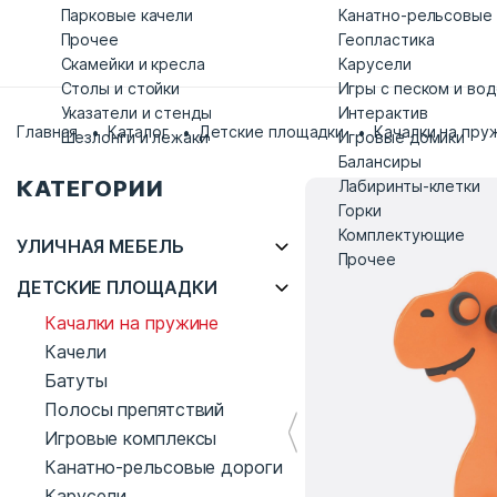
Парковые качели
Канатно-рельсовые
Прочее
Геопластика
Скамейки и кресла
Карусели
Столы и стойки
Игры с песком и во
Указатели и стенды
Интерактив
Главная
Каталог
Детские площадки
Качалки на пру
Шезлонги и лежаки
Игровые домики
Балансиры
КАТЕГОРИИ
Лабиринты-клетки
Горки
Комплектующие
УЛИЧНАЯ МЕБЕЛЬ
Прочее
ДЕТСКИЕ ПЛОЩАДКИ
Качалки на пружине
Качели
Батуты
Полосы препятствий
Игровые комплексы
Канатно-рельсовые дороги
Карусели