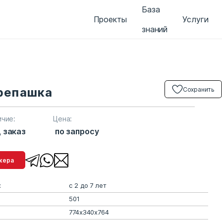
База
Проекты
Услуги
знаний
репашка
Сохранить
ичие:
Цена:
 заказ
по запросу
менеджера
:
с 2 до 7 лет
501
774х340х764