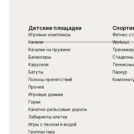
Детские площадки
Спорти
Игровые комплексы
Фитнес ст
Качели
Workout
Качалки на пружине
Тренаже
Балансиры
Стадионы
Карусели
Теннисны
Батуты
Паркур
Полосы препятствий
Комплект
Прочее
Игровые домики
Горки
Канатно-рельсовые дороги
Лабиринты-клетки
Игры с песком и водой
Геопластика