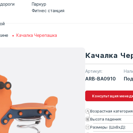
 дороги
Паркур
Фитнес станция
дой
жине
Качалка Черепашка
Качалка Че
Артикул:
Нал
ARB-BA0910
Под
Консультация 
Возрастная категория
Высота падения:
Размеры (ШхВхД):