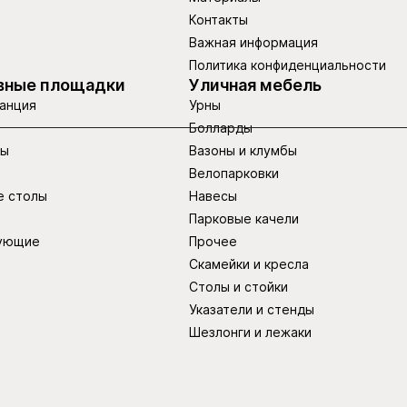
Контакты
Важная информация
Политика конфиденциальности
вные площадки
Уличная мебель
анция
Урны
Болларды
ры
Вазоны и клумбы
Велопарковки
е столы
Навесы
Парковые качели
ующие
Прочее
Скамейки и кресла
Столы и стойки
Указатели и стенды
Шезлонги и лежаки