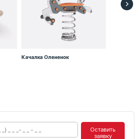
Качалка Олененок
Качалка на
Оставить
заявку