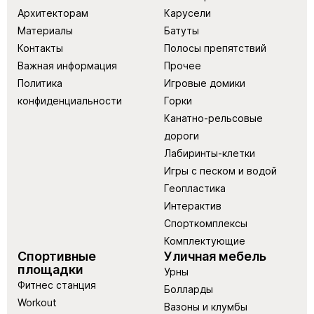
Архитекторам
Карусели
Материалы
Батуты
Контакты
Полосы препятствий
Важная информация
Прочее
Политика
Игровые домики
конфиденциальности
Горки
Канатно-рельсовые
дороги
Лабиринты-клетки
Игры с песком и водой
Геопластика
Интерактив
Спорткомплексы
Комплектующие
Спортивные
Уличная мебель
площадки
Урны
Фитнес станция
Болларды
Workout
Вазоны и клумбы