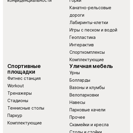
конфиденциальности
Горки
Канатно-рельсовые
дороги
Лабиринты-клетки
Игры с песком и водой
Геопластика
Интерактив
Спорткомплексы
Комплектующие
Спортивные
Уличная мебель
площадки
Урны
Фитнес станция
Болларды
Workout
Вазоны и клумбы
Тренажеры
Велопарковки
Стадионы
Навесы
Теннисные столы
Парковые качели
Паркур
Прочее
Комплектующие
Скамейки и кресла
Столы и стойки