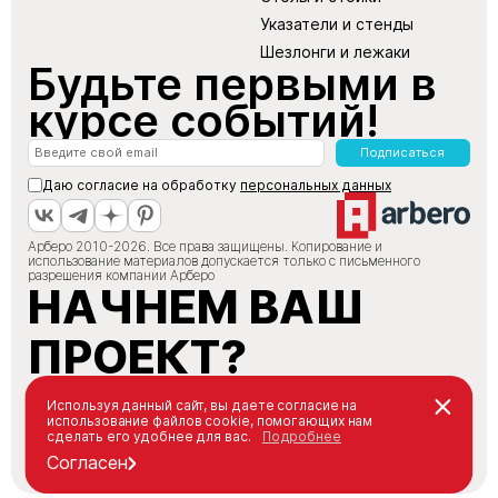
Указатели и стенды
Шезлонги и лежаки
Будьте первыми в
курсе событий!
Подписаться
Даю согласие на обработку
персональных данных
Арберо 2010-2026. Все права защищены. Копирование и
использование материалов допускается только с письменного
разрешения компании Арберо
НАЧНЕМ ВАШ
ПРОЕКТ?
+7 (495) 147-66-88
Используя данный сайт, вы даете согласие на
использование файлов cookie, помогающих нам
info@arbero.ru
сделать его удобнее для вас.
Подробнее
Заказать звонок
Согласен