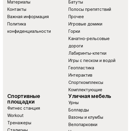
Материалы
Батуты
Контакты
Полосы препятствий
Важная информация
Прочее
Политика
Игровые домики
конфиденциальности
Горки
Канатно-рельсовые
дороги
Лабиринты-клетки
Игры с песком и водой
Геопластика
Интерактив
Спорткомплексы
Комплектующие
Спортивные
Уличная мебель
площадки
Урны
Фитнес станция
Болларды
Workout
Вазоны и клумбы
Тренажеры
Велопарковки
Стадионы