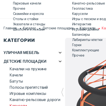
Парковые качели
Канатно-рельсовые
Прочее
Геопластика
Скамейки и кресла
Карусели
Столы и стойки
Игры с песком и во
Указатели и стенды
Интерактив
Главная
Каталог
Детские площадки
Карусели
Ка
Шезлонги и лежаки
Игровые домики
Балансиры
КАТЕГОРИИ
Лабиринты-клетки
Горки
Комплектующие
УЛИЧНАЯ МЕБЕЛЬ
Прочее
ДЕТСКИЕ ПЛОЩАДКИ
Качалки на пружине
Качели
Батуты
Полосы препятствий
Игровые комплексы
Канатно-рельсовые дороги
Карусели