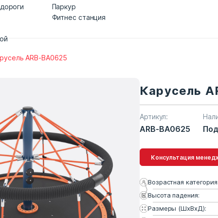
 дороги
Паркур
Фитнес станция
дой
русель ARB-BA0625
Карусель 
Артикул:
Нал
ARB-BA0625
Под
Консультация 
Возрастная категория
Высота падения:
Размеры (ШхВхД):