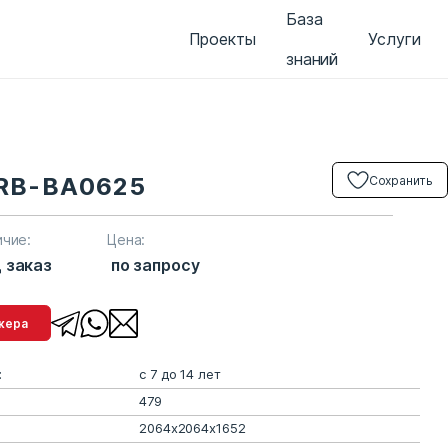
База
Проекты
Услуги
знаний
ARB-BA0625
Сохранить
ичие:
Цена:
 заказ
по запросу
менеджера
:
с 7 до 14 лет
479
2064x2064x1652