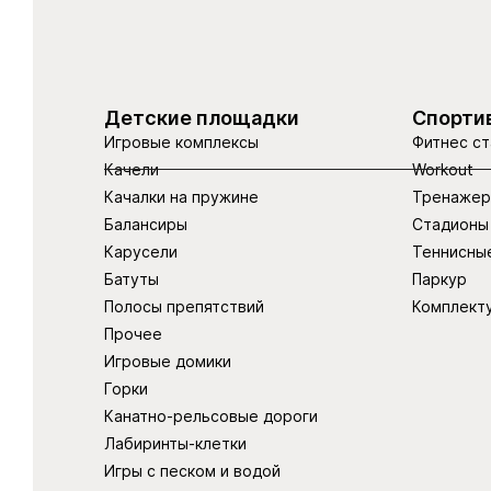
Детские площадки
Спорти
Игровые комплексы
Фитнес ст
Качели
Workout
Качалки на пружине
Тренаже
Балансиры
Стадионы
Карусели
Теннисны
Батуты
Паркур
Полосы препятствий
Комплект
Прочее
Игровые домики
Горки
Канатно-рельсовые дороги
Лабиринты-клетки
Игры с песком и водой