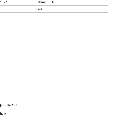
ения:
6064х6064
263
орошковой
6мм