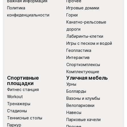
Важная информация
Прочее
Политика
Игровые домики
конфиденциальности
Горки
Канатно-рельсовые
дороги
Лабиринты-клетки
Игры с песком и водой
Геопластика
Интерактив
Спорткомплексы
Комплектующие
Спортивные
Уличная мебель
площадки
Урны
Фитнес станция
Болларды
Workout
Вазоны и клумбы
Тренажеры
Велопарковки
Стадионы
Навесы
Теннисные столы
Парковые качели
Паркур
Прочее