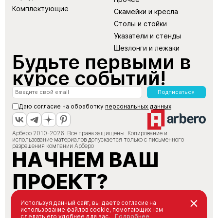
Комплектующие
Скамейки и кресла
Столы и стойки
Указатели и стенды
Шезлонги и лежаки
Будьте первыми в
курсе событий!
Подписаться
Даю согласие на обработку
персональных данных
Арберо 2010-2026. Все права защищены. Копирование и
использование материалов допускается только с письменного
разрешения компании Арберо
НАЧНЕМ ВАШ
ПРОЕКТ?
+7 (495) 147-66-88
Используя данный сайт, вы даете согласие на
использование файлов cookie, помогающих нам
info@arbero.ru
сделать его удобнее для вас.
Подробнее