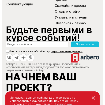
Комплектующие
Скамейки и кресла
Столы и стойки
Указатели и стенды
Шезлонги и лежаки
Будьте первыми в
курсе событий!
Подписаться
Даю согласие на обработку
персональных данных
Арберо 2010-2026. Все права защищены. Копирование и
использование материалов допускается только с письменного
разрешения компании Арберо
НАЧНЕМ ВАШ
ПРОЕКТ?
+7 (495) 147-66-88
Используя данный сайт, вы даете согласие на
использование файлов cookie, помогающих нам
info@arbero.ru
сделать его удобнее для вас.
Подробнее