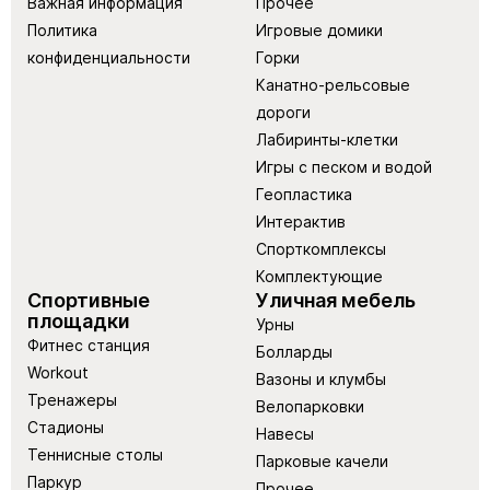
Важная информация
Прочее
Политика
Игровые домики
конфиденциальности
Горки
Канатно-рельсовые
дороги
Лабиринты-клетки
Игры с песком и водой
Геопластика
Интерактив
Спорткомплексы
Комплектующие
Спортивные
Уличная мебель
площадки
Урны
Фитнес станция
Болларды
Workout
Вазоны и клумбы
Тренажеры
Велопарковки
Стадионы
Навесы
Теннисные столы
Парковые качели
Паркур
Прочее