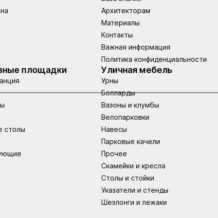
ина
Архитекторам
Материалы
Контакты
Важная информация
Политика конфиденциальности
вные площадки
Уличная мебель
анция
Урны
Болларды
ры
Вазоны и клумбы
Велопарковки
е столы
Навесы
Парковые качели
ующие
Прочее
Скамейки и кресла
Столы и стойки
Указатели и стенды
Шезлонги и лежаки