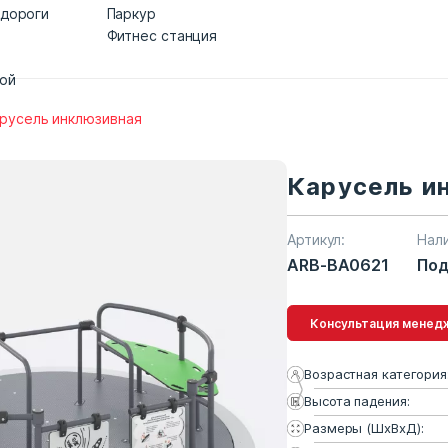
 дороги
Паркур
Фитнес станция
дой
русель инклюзивная
Карусель и
Артикул:
Нал
ARB-BA0621
Под
Консультация 
Возрастная категория
Высота падения:
Размеры (ШхВхД):