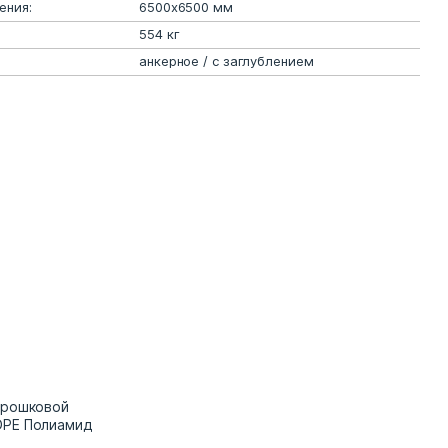
ения:
6500х6500 мм
554 кг
анкерное / с заглублением
орошковой
DPE Полиамид