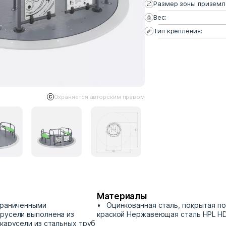
Размер зоны приземл
Вес:
Тип крепления:
Охраняется авторским правом
Материалы
граниченными
Оцинкованная сталь, покрытая п
русели выполнена из
краской Нержавеющая сталь HPL H
 карусели из стальных труб