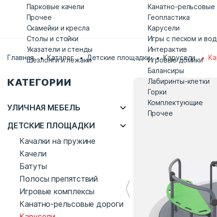
Парковые качели
Канатно-рельсовые
Прочее
Геопластика
Скамейки и кресла
Карусели
Столы и стойки
Игры с песком и во
Указатели и стенды
Интерактив
Главная
Каталог
Детские площадки
Карусели
Ка
Шезлонги и лежаки
Игровые домики
Балансиры
КАТЕГОРИИ
Лабиринты-клетки
Горки
Комплектующие
УЛИЧНАЯ МЕБЕЛЬ
Прочее
ДЕТСКИЕ ПЛОЩАДКИ
Качалки на пружине
Качели
Батуты
Полосы препятствий
Игровые комплексы
Канатно-рельсовые дороги
Карусели