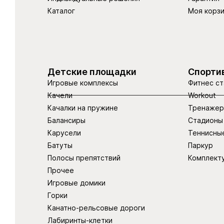
Каталог
Моя корз
Детские площадки
Спорти
Игровые комплексы
Фитнес ст
Качели
Workout
Качалки на пружине
Тренаже
Балансиры
Стадионы
Карусели
Теннисны
Батуты
Паркур
Полосы препятствий
Комплект
Прочее
Игровые домики
Горки
Канатно-рельсовые дороги
Лабиринты-клетки