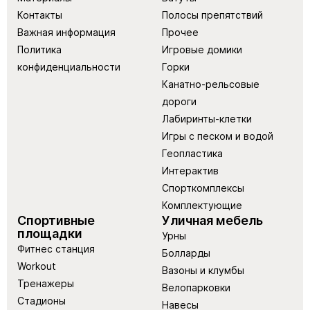
Контакты
Полосы препятствий
Важная информация
Прочее
Политика
Игровые домики
конфиденциальности
Горки
Канатно-рельсовые
дороги
Лабиринты-клетки
Игры с песком и водой
Геопластика
Интерактив
Спорткомплексы
Комплектующие
Спортивные
Уличная мебель
площадки
Урны
Фитнес станция
Болларды
Workout
Вазоны и клумбы
Тренажеры
Велопарковки
Стадионы
Навесы