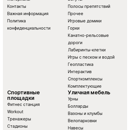
Контакты
Полосы препятствий
Важная информация
Прочее
Политика
Игровые домики
конфиденциальности
Горки
Канатно-рельсовые
дороги
Лабиринты-клетки
Игры с песком и водой
Геопластика
Интерактив
Спорткомплексы
Комплектующие
Спортивные
Уличная мебель
площадки
Урны
Фитнес станция
Болларды
Workout
Вазоны и клумбы
Тренажеры
Велопарковки
Стадионы
Навесы