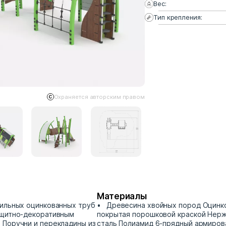
Вес:
Тип крепления:
Охраняется авторским правом
Материалы
ильных оцинкованных труб
Древесина хвойных пород Оцинко
ащитно-декоративным
покрытая порошковой краской Не
 Поручни и перекладины из
сталь Полиамид 6-прядный армиров