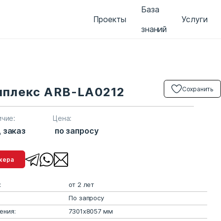
База
Проекты
Услуги
знаний
мплекс ARB-LA0212
Сохранить
ичие:
Цена:
 заказ
по запросу
менеджера
:
от 2 лет
По запросу
ения:
7301х8057 мм