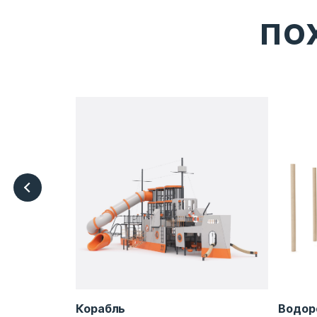
ПО
RB-PY0034
Корабль
Водор