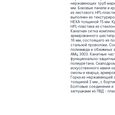
нержавеющих труб марки
мм. Боковые панели и к
из листового HPL-пласти
выполнен из текстуриро
HEXA толщиной 15 мм. К
HPL-пластика из стекло
Канатная сетка комплек
армированного шестипр
16 мм, состоящего из п
стальной проволоки. Со
полиамида и обжимных 
АМц 3003. Канатные час
функционально-защитны
полиуретана. Скалодро
искусственного камня н
смолы и кварца, армиро
Горка из нержавеющей с
толщиной 2 мм., с борти
Болтовые соединения и
заглушками из ПВД - пла