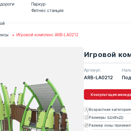
 дороги
Паркур
Фитнес станция
дой
ексы
Игровой комплекс ARB-LA0212
Игровой ко
Артикул:
Нал
ARB-LA0212
Под
Консультация 
Возрастная категория
Размеры (ШхВхД):
Размер зоны приземл