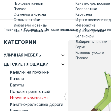
Парковые качели
Канатно-рельсовые
Прочее
Геопластика
Скамейки и кресла
Карусели
Столы и стойки
Игры с песком и во
Указатели и стенды
Интерактив
Главная
Каталог
Детские площадки
Игровые компл
Шезлонги и лежаки
Игровые домики
Балансиры
КАТЕГОРИИ
Лабиринты-клетки
Горки
Комплектующие
УЛИЧНАЯ МЕБЕЛЬ
Прочее
ДЕТСКИЕ ПЛОЩАДКИ
Качалки на пружине
Качели
Батуты
Полосы препятствий
Игровые комплексы
Канатно-рельсовые дороги
Карусели