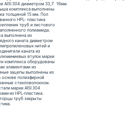
 AISI 304 диаметром 33,7
16мм
рыша комплекса выполнены
ка толщиной 15 мм. Пол
ванного HPL- пластика
репления труб и листового
наполненного полиамида.
са выполнена из
ядного каната диаметром
олипропиленовых нитей и
единители каната из
алюминиевых втулок марки
ти комплекса оборудованы
ми элементами из
мные зацепы выполнены из
а основе полиэфирной
ванные стекловолокном.
тали марки AISI 304
ками из HPL-пластика.
 торцы труб закрыты
стика.