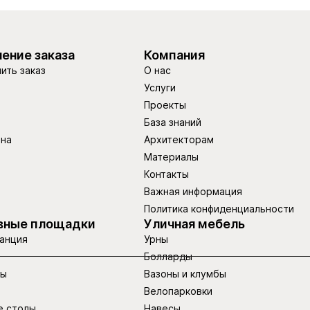
ение заказа
Компания
ить заказ
О нас
Услуги
Проекты
База знаний
ина
Архитекторам
Материалы
Контакты
Важная информация
Политика конфиденциальности
вные площадки
Уличная мебель
анция
Урны
Болларды
ры
Вазоны и клумбы
Велопарковки
е столы
Навесы