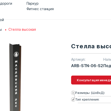
 дороги
Паркур
Фитнес станция
дой
ы
Стелла высокая
Стелла выс
Артикул:
Нал
ARB-STN-06-S2
Под
Консультация 
Размеры (ШхВхД):
Тип крепления: