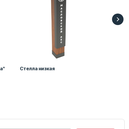
а"
Стелла низкая
Информаци