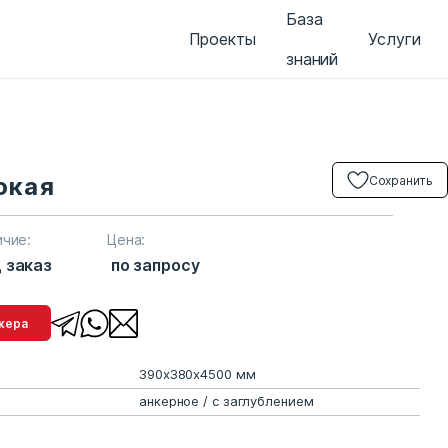
База
Проекты
Услуги
знаний
окая
Сохранить
ичие:
Цена:
 заказ
по запросу
менеджера
390х380х4500 мм
анкерное / с заглублением