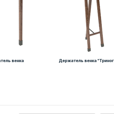
тель венка
Держатель венка "Триног