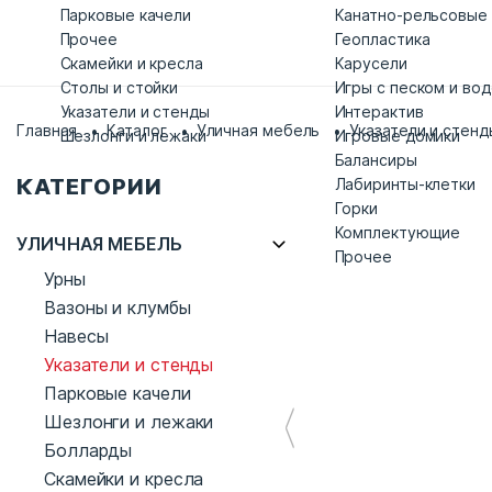
Парковые качели
Канатно-рельсовые
Прочее
Геопластика
Скамейки и кресла
Карусели
Столы и стойки
Игры с песком и во
Указатели и стенды
Интерактив
Главная
Каталог
Уличная мебель
Указатели и стенд
Шезлонги и лежаки
Игровые домики
Балансиры
КАТЕГОРИИ
Лабиринты-клетки
Горки
Комплектующие
УЛИЧНАЯ МЕБЕЛЬ
Прочее
Урны
Вазоны и клумбы
Навесы
Указатели и стенды
Парковые качели
Шезлонги и лежаки
Болларды
Скамейки и кресла