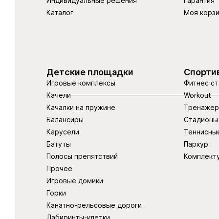
Индивидуальные решения
Гарантия
Каталог
Моя корз
Детские площадки
Спорти
Игровые комплексы
Фитнес ст
Качели
Workout
Качалки на пружине
Тренаже
Балансиры
Стадионы
Карусели
Теннисны
Батуты
Паркур
Полосы препятствий
Комплект
Прочее
Игровые домики
Горки
Канатно-рельсовые дороги
Лабиринты-клетки