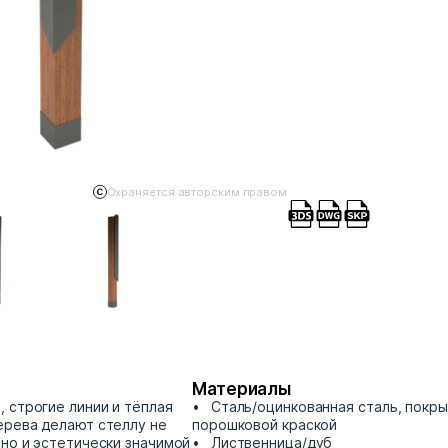
Охраняется авторским правом
Материалы
 строгие линии и тёплая
Сталь/оцинкованная сталь, покр
ерева делают стеллу не
порошковой краской
 но и эстетически значимой
Лиственница/дуб