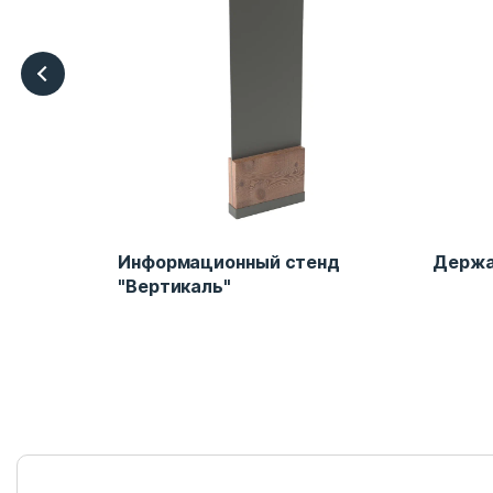
енд
Информационный стенд
Держа
"Вертикаль"