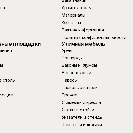
База знаний
ина
Архитекторам
Материалы
Контакты
Важная информация
Политика конфиденциальности
вные площадки
Уличная мебель
анция
Урны
Болларды
ры
Вазоны и клумбы
Велопарковки
е столы
Навесы
Парковые качели
ующие
Прочее
Скамейки и кресла
Столы и стойки
Указатели и стенды
Шезлонги и лежаки