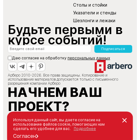
Столы и стойки
Указатели и стенды
Шезлонги и лежаки
Будьте первыми в
курсе событий!
Подписаться
Даю согласие на обработку
персональных данных
Арберо 2010-2026. Все права защищены. Копирование и
использование материалов допускается только с письменного
разрешения компании Арберо
НАЧНЕМ ВАШ
ПРОЕКТ?
+7 (495) 147-66-88
Используя данный сайт, вы даете согласие на
использование файлов cookie, помогающих нам
info@arbero.ru
сделать его удобнее для вас.
Подробнее
Заказать звонок
Согласен