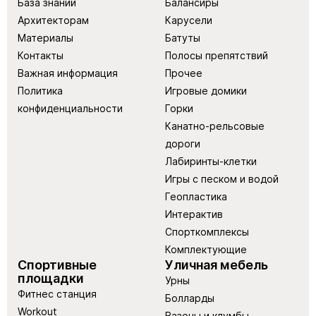
База знаний
Балансиры
Архитекторам
Карусели
Материалы
Батуты
Контакты
Полосы препятствий
Важная информация
Прочее
Политика
Игровые домики
конфиденциальности
Горки
Канатно-рельсовые
дороги
Лабиринты-клетки
Игры с песком и водой
Геопластика
Интерактив
Спорткомплексы
Комплектующие
Спортивные
Уличная мебель
площадки
Урны
Фитнес станция
Болларды
Workout
Вазоны и клумбы