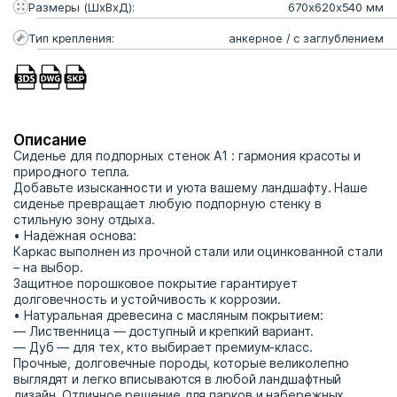
Размеры (ШхВхД):
670х620х540 мм
Тип крепления:
анкерное / с заглублением
Описание
Сиденье для подпорных стенок А1 : гармония красоты и
природного тепла.
Добавьте изысканности и уюта вашему ландшафту. Наше
сиденье превращает любую подпорную стенку в
стильную зону отдыха.
• Надёжная основа:
Каркас выполнен из прочной стали или оцинкованной стали
– на выбор.
Защитное порошковое покрытие гарантирует
долговечность и устойчивость к коррозии.
• Натуральная древесина с масляным покрытием:
— Лиственница — доступный и крепкий вариант.
— Дуб — для тех, кто выбирает премиум-класс.
Прочные, долговечные породы, которые великолепно
выглядят и легко вписываются в любой ландшафтный
дизайн. Отличное решение для парков и набережных.