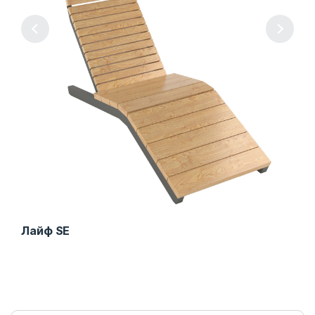
Лайф SE
Сид