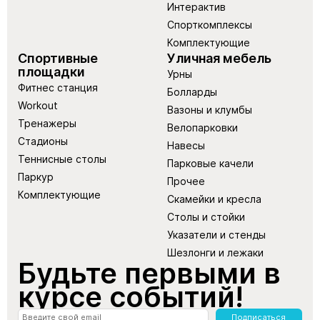
Интерактив
Спорткомплексы
Комплектующие
Спортивные
Уличная мебель
площадки
Урны
Фитнес станция
Болларды
Workout
Вазоны и клумбы
Тренажеры
Велопарковки
Стадионы
Навесы
Теннисные столы
Парковые качели
Паркур
Прочее
Комплектующие
Скамейки и кресла
Столы и стойки
Указатели и стенды
Шезлонги и лежаки
Будьте первыми в
курсе событий!
Подписаться